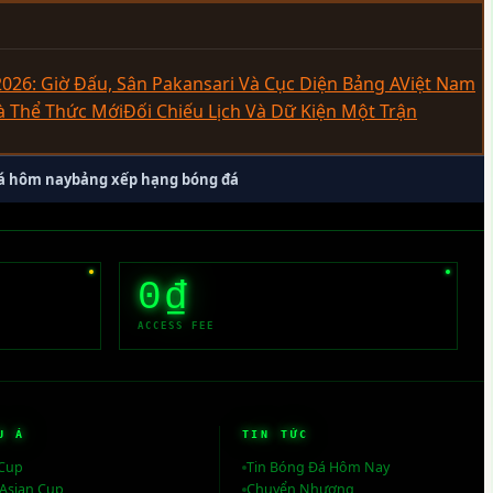
026: Giờ Đấu, Sân Pakansari Và Cục Diện Bảng A
Việt Nam
Và Thể Thức Mới
Đối Chiếu Lịch Và Dữ Kiện Một Trận
đá hôm nay
bảng xếp hạng bóng đá
0₫
ACCESS FEE
U Á
TIN TỨC
 Cup
Tin Bóng Đá Hôm Nay
 Asian Cup
Chuyển Nhượng