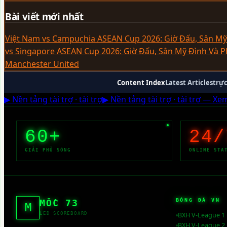
Bài viết mới nhất
Việt Nam vs Campuchia ASEAN Cup 2026: Giờ Đấu, Sân Mỹ
vs Singapore ASEAN Cup 2026: Giờ Đấu, Sân Mỹ Đình Và 
Manchester United
Content Index
Latest Articles
trực
▶ Nền tảng tài trợ · tài trợ
▶ Nền tảng tài trợ · tài trợ — Xe
60+
24/
GIẢI PHỦ SÓNG
ONLINE STA
BÓNG ĐÁ VN
MỐC 73
M
LED SCOREBOARD
BXH V-League 1
BXH V-League 2