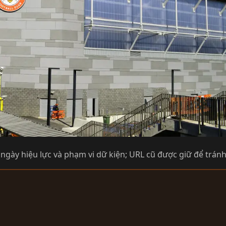
gày hiệu lực và phạm vi dữ kiện; URL cũ được giữ để tránh 