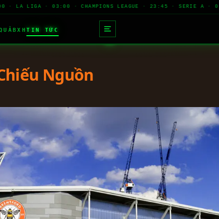
LA LIGA · 03:00 · CHAMPIONS LEAGUE · 23:45 · SERIE A · 01:45
QUẢ
BXH
TIN TỨC
 Chiếu Nguồn