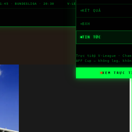
 · BUNDESLIGA · 20:30
V-LEAGUE · 19:15 · AFF CUP · 19:30
KẾT QUẢ
XEM LIVE
BXH
TIN TỨC
Trực tiếp V-League · Cham
AFF Cup — không lag, khôn
XEM TRỰC T