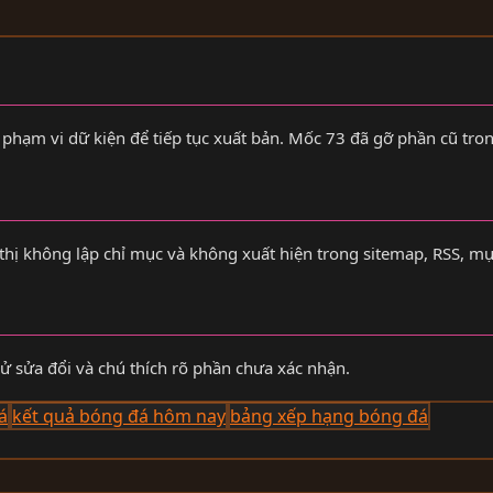
hạm vi dữ kiện để tiếp tục xuất bản. Mốc 73 đã gỡ phần cũ trong 
ỉ thị không lập chỉ mục và không xuất hiện trong sitemap, RSS, mụ
 sử sửa đổi và chú thích rõ phần chưa xác nhận.
á
kết quả bóng đá hôm nay
bảng xếp hạng bóng đá