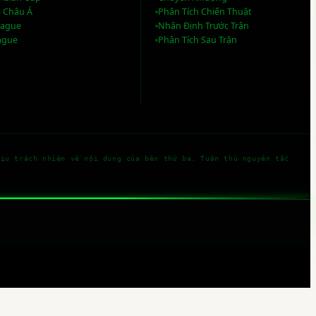
3 Châu Á
Phân Tích Chiến Thuật
eague
Nhận Định Trước Trận
ague
Phân Tích Sau Trận
ịu trách nhiệm về nội dung của bên thứ ba. Tuân thủ nguyên tắc