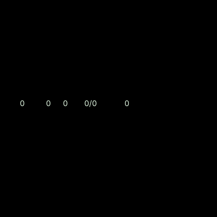
0
0
0
0/0
0