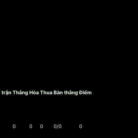
 trận
Thắng
Hòa
Thua
Bàn thắng
Điểm
0
0
0
0/0
0