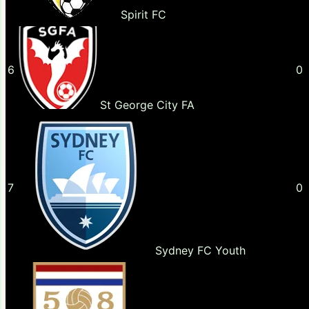
Spirit FC
6
0
St George City FA
7
0
Sydney FC Youth