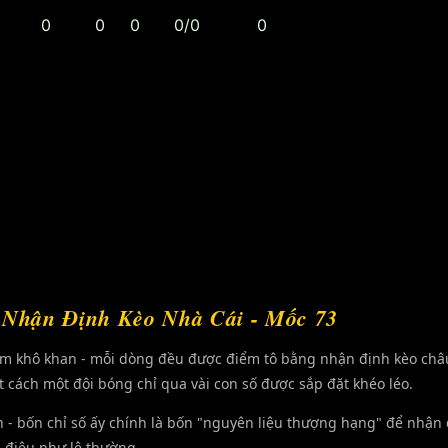
0
0
0
0/0
0
 Nhận Định Kèo Nhà Cái - Mốc 73
 khô khan - mỗi dòng đều được điểm tô bằng nhận định kèo châu Á 
ốt cách một đội bóng chỉ qua vài con số được sắp đặt khéo léo.
h - bốn chỉ số ấy chính là bốn "nguyên liệu thượng hạng" để nhận đ
n điệu như lệ thường.