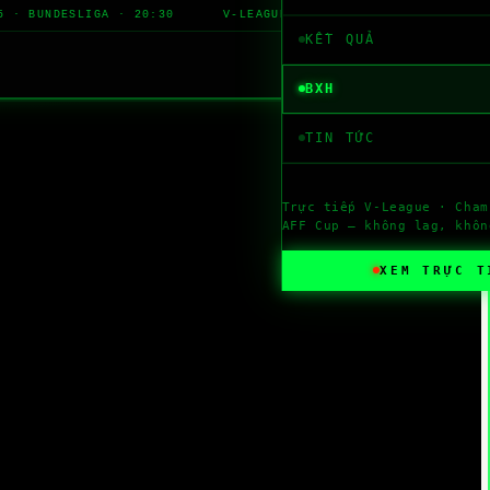
NDESLIGA · 20:30
V-LEAGUE · 19:15 · AFF CUP · 19:30 · U-
KẾT QUẢ
XEM LIVE
BXH
TIN TỨC
Trực tiếp V-League · Cham
AFF Cup — không lag, khôn
XEM TRỰC T