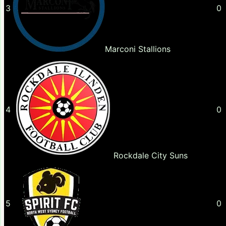
3
0
Marconi Stallions
4
0
Rockdale City Suns
5
0