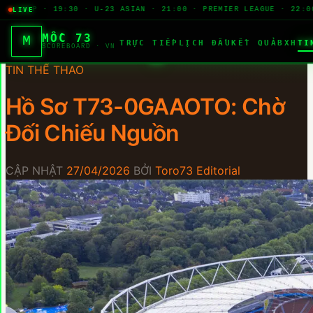
F CUP · 19:30 · U-23 ASIAN · 21:00 · PREMIER LEAGUE · 22:00 ·
LIVE
MỐC 73
M
TRỰC TIẾP
LỊCH ĐẤU
KẾT QUẢ
BXH
TI
SCOREBOARD · VN
TIN THỂ THAO
Hồ Sơ T73-0GAAOTO: Chờ
Đối Chiếu Nguồn
CẬP NHẬT
27/04/2026
BỞI
Toro73 Editorial