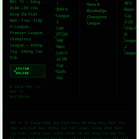
Mốc 73
— bảng
1
AFC
Serie A
điểm LED cho
BXH V-
Asian
Bundesliga
bóng đá Việt
League
Cup
Champions
Nam. Trực tiếp
2
U-23
League
V-League,
Lịch
Châu Á
Premier League,
ĐTQG
K-
Champions
Việt
League
League — không
Nam
J-
lag, không lưu
Lịch U-
League
trữ.
23 VN
Cúp
SYSTEM
Quốc
ONLINE
Gia
©
2026
MỐC 73
·
MỐC 73
EDITORIAL
MỐC 73
là trang tổng hợp link bóng đá công khai dành cho
khán giả Việt Nam. Không lưu trữ video, không phát hành
tín hiệu, không chịu trách nhiệm về nội dung của bên thứ
ba. Tuân thủ nguyên tắc fair-use và tôn trọng các nhà phát