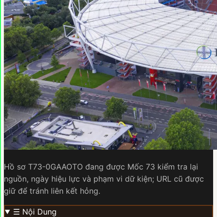
Hồ sơ T73-0GAAOTO đang được Mốc 73 kiểm tra lại
nguồn, ngày hiệu lực và phạm vi dữ kiện; URL cũ được
giữ để tránh liên kết hỏng.
☰
Nội Dung