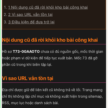
1
Nội dung cũ đã rời khỏi kho bài công khai
2
Vì sao URL vẫn tồn tại
3
Điều kiện để đưa trở lại
Nội dung cũ đã rời khỏi kho bài công khai
Hồ sơ
T73-0GAAOTO
chưa có đủ nguồn gốc, mốc thời gian
hoặc phạm vi dữ kiện để tiếp tục xuất bản. Mốc 73 đã gỡ
phần cũ trong khi biên tập lại.
Vì sao URL vẫn tồn tại
Địa chỉ được giữ để liên kết cũ không trả về lỗi. Trang mang
chỉ thị không lập chỉ mục và không xuất hiện trong sitemap,
RSS, mục lục hoặc danh sách bài.