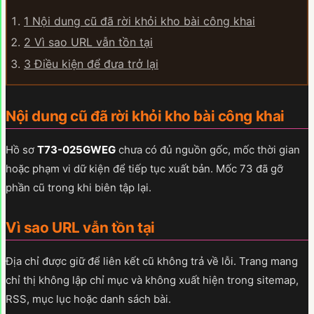
1
Nội dung cũ đã rời khỏi kho bài công khai
2
Vì sao URL vẫn tồn tại
3
Điều kiện để đưa trở lại
Nội dung cũ đã rời khỏi kho bài công khai
Hồ sơ
T73-025GWEG
chưa có đủ nguồn gốc, mốc thời gian
hoặc phạm vi dữ kiện để tiếp tục xuất bản. Mốc 73 đã gỡ
phần cũ trong khi biên tập lại.
Vì sao URL vẫn tồn tại
Địa chỉ được giữ để liên kết cũ không trả về lỗi. Trang mang
chỉ thị không lập chỉ mục và không xuất hiện trong sitemap,
RSS, mục lục hoặc danh sách bài.