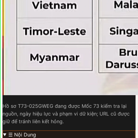
Hồ sơ T73-025GWEG đang được Mốc 73 kiểm tra lại
nguồn, ngày hiệu lực và phạm vi dữ kiện; URL cũ được
giữ để tránh liên kết hỏng.
☰
Nội Dung