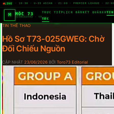
 CUP · 19:30 · U-23 ASIAN · 21:00 · PREMIER LEAGUE · 22:00 ·
LIVE
TRỰC TIẾP
LỊCH ĐẤU
KẾT QUẢ
BXH
TIN
MỐC 73
M
SCOREBOARD · VN
TỨC
TIN THỂ THAO
Hồ Sơ T73-025GWEG: Chờ
Đối Chiếu Nguồn
CẬP NHẬT
23/06/2026
BỞI
Toro73 Editorial