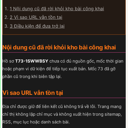
1
Nội dung cũ đã rời khỏi kho bài công khai
2
Vì sao URL vẫn tồn tại
3
Điều kiện để đưa trở lại
Nội dung cũ đã rời khỏi kho bài công khai
Hồ sơ
T73-1SWWBSY
chưa có đủ nguồn gốc, mốc thời gian
hoặc phạm vi dữ kiện để tiếp tục xuất bản. Mốc 73 đã gỡ
phần cũ trong khi biên tập lại.
Vì sao URL vẫn tồn tại
Địa chỉ được giữ để liên kết cũ không trả về lỗi. Trang mang
chỉ thị không lập chỉ mục và không xuất hiện trong sitemap,
RSS, mục lục hoặc danh sách bài.