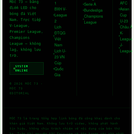
Mốc 73
— bảng
1
AFC
Serie A
điểm LED cho
BXH V-
Asian
Bundesliga
bóng đá Việt
League
Cup
Champions
Nam. Trực tiếp
2
U-23
League
V-League,
Lịch
Châu Á
Premier League,
ĐTQG
K-
Champions
Việt
League
League — không
Nam
J-
lag, không lưu
Lịch U-
League
trữ.
23 VN
Cúp
SYSTEM
Quốc
ONLINE
Gia
©
2026
MỐC 73
·
MỐC 73
EDITORIAL
MỐC 73
là trang tổng hợp link bóng đá công khai dành cho
khán giả Việt Nam. Không lưu trữ video, không phát hành
tín hiệu, không chịu trách nhiệm về nội dung của bên thứ
ba. Tuân thủ nguyên tắc fair-use và tôn trọng các nhà phát