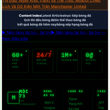
Thi Đấu, Ngày Khởi Tranh Và Thể Thức Mới
Đối Chiếu
Lịch Và Dữ Kiện Một Trận Manchester United
Content Index
Latest Articles
trực tiếp bóng đá
lịch thi đấu bóng đá
tin thể thao bóng đá
kết quả bóng đá hôm nay
bảng xếp hạng bóng đá
▶ Nền tảng tài trợ · tài trợ
▶ Nền tảng tài trợ · tài trợ —
Xem điều kiện
60+
24/7
1M+
0₫
GIẢI
ONLINE
VIEWER/MONTH
ACCESS
PHỦ
STATUS
FEE
SÓNG
MỐC
BÓNG
CHÂU ÂU
CHÂU
73
ĐÁ VN
Á
M
Ngoại
LED
BXH V-
AFF
Hạng Anh
SCOREBOARD
League
Cup
La Liga