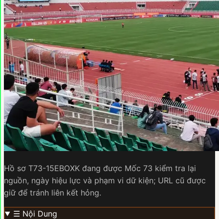
Hồ sơ T73-15EBOXK đang được Mốc 73 kiểm tra lại
nguồn, ngày hiệu lực và phạm vi dữ kiện; URL cũ được
giữ để tránh liên kết hỏng.
☰
Nội Dung