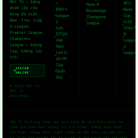
Mốc 73
— bảng
1
AFC
Serie A
điểm LED cho
BXH V-
Asian
Bundesliga
bóng đá Việt
League
Cup
Champions
Nam. Trực tiếp
2
U-23
League
V-League,
Lịch
Châu Á
Premier League,
ĐTQG
K-
Champions
Việt
League
League — không
Nam
J-
lag, không lưu
Lịch U-
League
trữ.
23 VN
Cúp
SYSTEM
Quốc
ONLINE
Gia
©
2026
MỐC 73
·
MỐC 73
EDITORIAL
MỐC 73
là trang tổng hợp link bóng đá công khai dành cho
khán giả Việt Nam. Không lưu trữ video, không phát hành
tín hiệu, không chịu trách nhiệm về nội dung của bên thứ
ba. Tuân thủ nguyên tắc fair-use và tôn trọng các nhà phát