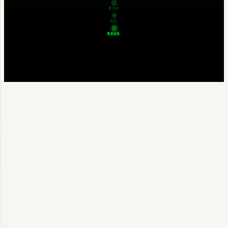
▦
BXH
◉
KQ
◎
NEWS