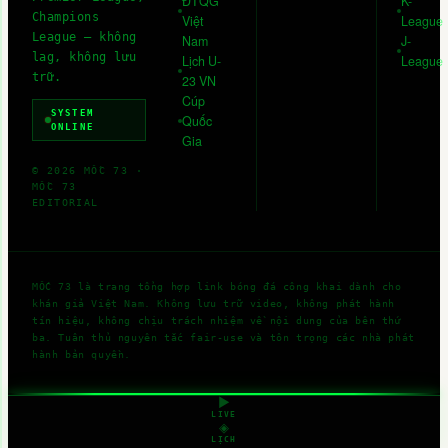
ĐTQG
K-
Champions
Việt
League
League — không
Nam
J-
lag, không lưu
Lịch U-
League
trữ.
23 VN
Cúp
SYSTEM
Quốc
ONLINE
Gia
©
2026
MỐC 73
·
MỐC 73
EDITORIAL
MỐC 73
là trang tổng hợp link bóng đá công khai dành cho
khán giả Việt Nam. Không lưu trữ video, không phát hành
tín hiệu, không chịu trách nhiệm về nội dung của bên thứ
ba. Tuân thủ nguyên tắc fair-use và tôn trọng các nhà phát
hành bản quyền.
▶
LIVE
◈
LỊCH