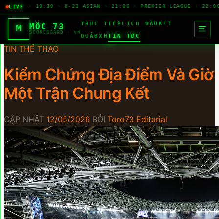
F CUP · 19:30 · U-23 ASIAN · 21:00 · PREMIER LEAGUE · 22:00 ·
LIVE
TRỰC TIẾP
LỊCH ĐẤU
KẾT
MỐC 73
M
SCOREBOARD · VN
QUẢ
BXH
TIN TỨC
TIN THỂ THAO
Kiểm Chứng Địa Điểm Và Giờ
Một Trận Chung Kết
CẬP NHẬT
12/05/2026
BỞI
Toro73 Editorial