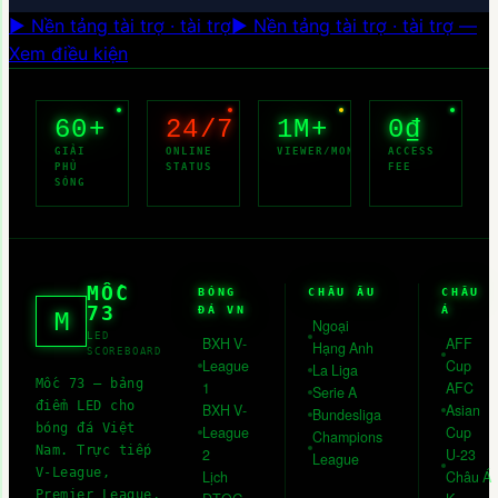
▶ Nền tảng tài trợ · tài trợ
▶ Nền tảng tài trợ · tài trợ —
Xem điều kiện
60+
24/7
1M+
0₫
GIẢI
ONLINE
VIEWER/MONTH
ACCESS
PHỦ
STATUS
FEE
SÓNG
MỐC
BÓNG
CHÂU ÂU
CHÂU
73
ĐÁ VN
Á
M
Ngoại
LED
BXH V-
AFF
Hạng Anh
SCOREBOARD
League
Cup
La Liga
Mốc 73
— bảng
1
AFC
Serie A
điểm LED cho
BXH V-
Asian
Bundesliga
bóng đá Việt
League
Cup
Champions
Nam. Trực tiếp
2
U-23
League
V-League,
Lịch
Châu Á
Premier League,