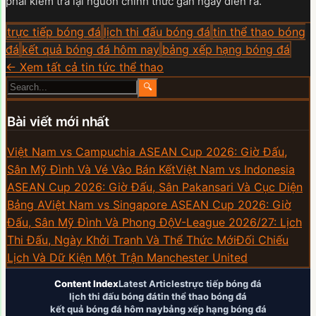
phải kiểm tra lại nguồn chính thức gần ngày diễn ra.
trực tiếp bóng đá
lịch thi đấu bóng đá
tin thể thao bóng
đá
kết quả bóng đá hôm nay
bảng xếp hạng bóng đá
← Xem tất cả tin tức thể thao
🔍
Bài viết mới nhất
Việt Nam vs Campuchia ASEAN Cup 2026: Giờ Đấu,
Sân Mỹ Đình Và Vé Vào Bán Kết
Việt Nam vs Indonesia
ASEAN Cup 2026: Giờ Đấu, Sân Pakansari Và Cục Diện
Bảng A
Việt Nam vs Singapore ASEAN Cup 2026: Giờ
Đấu, Sân Mỹ Đình Và Phong Độ
V-League 2026/27: Lịch
Thi Đấu, Ngày Khởi Tranh Và Thể Thức Mới
Đối Chiếu
Lịch Và Dữ Kiện Một Trận Manchester United
Content Index
Latest Articles
trực tiếp bóng đá
lịch thi đấu bóng đá
tin thể thao bóng đá
kết quả bóng đá hôm nay
bảng xếp hạng bóng đá