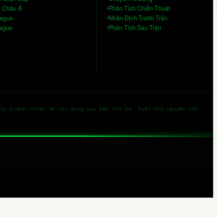
3 Châu Á
Phân Tích Chiến Thuật
eague
Nhận Định Trước Trận
eague
Phân Tích Sau Trận
ịu trách nhiệm về nội dung của bên thứ ba. Tuân thủ nguyên tắc