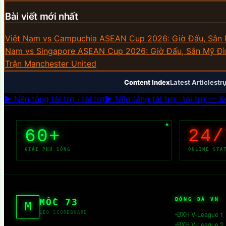
Bài viết mới nhất
Việt Nam vs Campuchia ASEAN Cup 2026: Giờ Đấu, Sân 
Nam vs Singapore ASEAN Cup 2026: Giờ Đấu, Sân Mỹ Đì
Trận Manchester United
Content Index
Latest Articles
tr
▶ Nền tảng tài trợ · tài trợ
▶ Nền tảng tài trợ · tài trợ — 
60+
24/
GIẢI PHỦ SÓNG
ONLINE STA
BÓNG ĐÁ VN
MỐC 73
M
LED SCOREBOARD
BXH V-League 1
BXH V-League 2