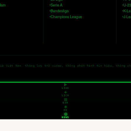
Nam
Serie A
U-2
Bundesliga
K-L
Champions League
J-L
iả Việt Nam. Không lưu trữ video, không phát hành tín hiệu, không ch
▶
LIVE
◈
LỊCH
▦
BXH
◉
KQ
◎
NEWS