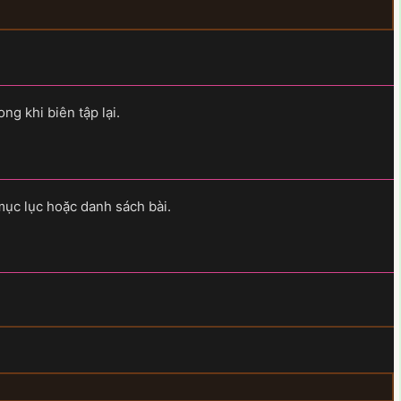
g khi biên tập lại.
 mục lục hoặc danh sách bài.