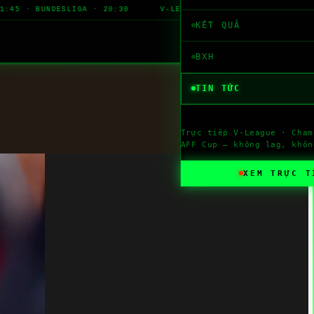
 · BUNDESLIGA · 20:30
V-LEAGUE · 19:15 · AFF CUP · 19:30
KẾT QUẢ
XEM LIVE
BXH
TIN TỨC
Trực tiếp V-League · Cham
AFF Cup — không lag, khôn
XEM TRỰC T