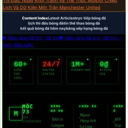
Thi Đấu, Ngày Khởi Tranh Và Thể Thức Mới
Đối Chiếu
Lịch Và Dữ Kiện Một Trận Manchester United
Content Index
Latest Articles
trực tiếp bóng đá
lịch thi đấu bóng đá
tin thể thao bóng đá
kết quả bóng đá hôm nay
bảng xếp hạng bóng đá
▶ Nền tảng tài trợ · tài trợ
▶ Nền tảng tài trợ · tài trợ —
Xem điều kiện
60+
24/7
1M+
0₫
GIẢI
ONLINE
VIEWER/MONTH
ACCESS
PHỦ
STATUS
FEE
SÓNG
MỐC
BÓNG
CHÂU ÂU
CHÂU
73
ĐÁ VN
Á
M
Ngoại
LED
BXH V-
AFF
Hạng Anh
SCOREBOARD
League
Cup
La Liga