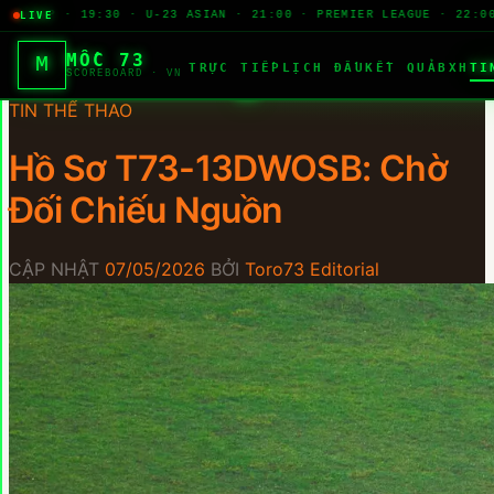
 CUP · 19:30 · U-23 ASIAN · 21:00 · PREMIER LEAGUE · 22:00 · 
LIVE
MỐC 73
M
TRỰC TIẾP
LỊCH ĐẤU
KẾT QUẢ
BXH
TI
SCOREBOARD · VN
TIN THỂ THAO
Hồ Sơ T73-13DWOSB: Chờ
Đối Chiếu Nguồn
CẬP NHẬT
07/05/2026
BỞI
Toro73 Editorial