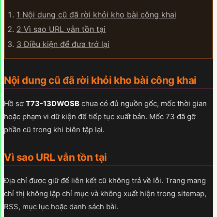
1
Nội dung cũ đã rời khỏi kho bài công khai
2
Vì sao URL vẫn tồn tại
3
Điều kiện để đưa trở lại
Nội dung cũ đã rời khỏi kho bài công khai
Hồ sơ
T73-13DWOSB
chưa có đủ nguồn gốc, mốc thời gian
hoặc phạm vi dữ kiện để tiếp tục xuất bản. Mốc 73 đã gỡ
phần cũ trong khi biên tập lại.
Vì sao URL vẫn tồn tại
Địa chỉ được giữ để liên kết cũ không trả về lỗi. Trang mang
chỉ thị không lập chỉ mục và không xuất hiện trong sitemap,
RSS, mục lục hoặc danh sách bài.