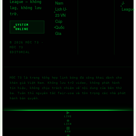
League — không
Nam
J-
lag, không lưu
Lịch U-
League
trữ.
23 VN
Cúp
SYSTEM
Quốc
ONLINE
Gia
©
2026
MỐC 73
·
MỐC 73
EDITORIAL
MỐC 73
là trang tổng hợp link bóng đá công khai dành cho
khán giả Việt Nam. Không lưu trữ video, không phát hành
tín hiệu, không chịu trách nhiệm về nội dung của bên thứ
ba. Tuân thủ nguyên tắc fair-use và tôn trọng các nhà phát
hành bản quyền.
▶
LIVE
◈
LỊCH
▦
BXH
◉