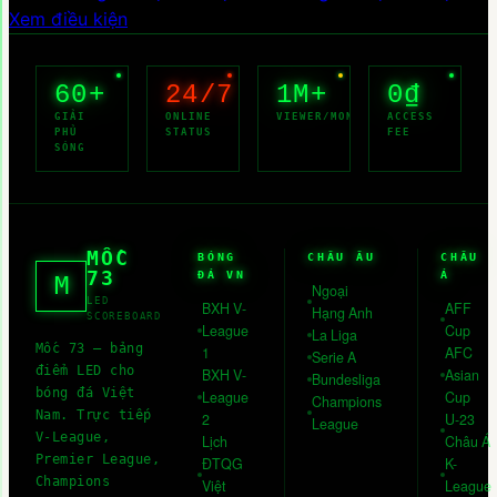
Xem điều kiện
60+
24/7
1M+
0₫
GIẢI
ONLINE
VIEWER/MONTH
ACCESS
PHỦ
STATUS
FEE
SÓNG
MỐC
BÓNG
CHÂU ÂU
CHÂU
73
ĐÁ VN
Á
M
Ngoại
LED
BXH V-
AFF
Hạng Anh
SCOREBOARD
League
Cup
La Liga
Mốc 73
— bảng
1
AFC
Serie A
điểm LED cho
BXH V-
Asian
Bundesliga
bóng đá Việt
League
Cup
Champions
Nam. Trực tiếp
2
U-23
League
V-League,
Lịch
Châu Á
Premier League,
ĐTQG
K-
Champions
Việt
League